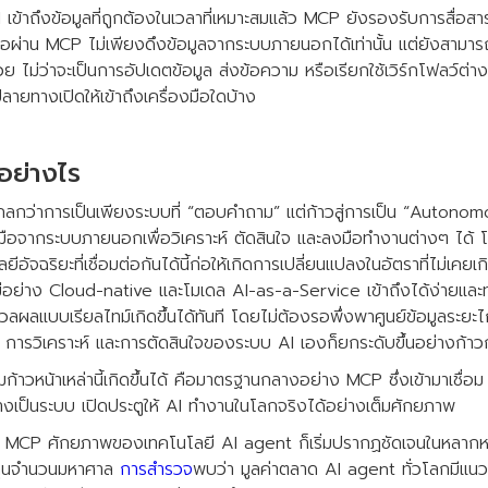
เข้าถึงข้อมูลที่ถูกต้องในเวลาที่เหมาะสมแล้ว MCP ยังรองรับการสื่
ต่อผ่าน MCP ไม่เพียงดึงข้อมูลจากระบบภายนอกได้เท่านั้น แต่ยังสามารถส
 ไม่ว่าจะเป็นการอัปเดตข้อมูล ส่งข้อความ หรือเรียกใช้เวิร์กโฟลว์ต่างๆ ท
ทางเปิดให้เข้าถึงเครื่องมือใดบ้าง
อย่างไร
ไกลกว่าการเป็นเพียงระบบที่ “ตอบคำถาม” แต่ก้าวสู่การเป็น “Autono
่องมือจากระบบภายนอกเพื่อวิเคราะห์ ตัดสินใจ และลงมือทำงานต่างๆ ไ
ลยีอัจฉริยะที่เชื่อมต่อกันได้นี้ก่อให้เกิดการเปลี่ยนแปลงในอัตราที่ไม่เคยเก
่อย่าง Cloud-native และโมเดล AI-as-a-Service เข้าถึงได้ง่ายและทร
ลผลแบบเรียลไทม์เกิดขึ้นได้ทันที โดยไม่ต้องรอพึ่งพาศูนย์ข้อมูลระย
 การวิเคราะห์ และการตัดสินใจของระบบ AI เองก็ยกระดับขึ้นอย่างก้า
ก้าวหน้าเหล่านี้เกิดขึ้นได้ คือมาตรฐานกลางอย่าง MCP ซึ่งเข้ามาเชื่อม A
างเป็นระบบ เปิดประตูให้ AI ทำงานในโลกจริงได้อย่างเต็มศักยภาพ
าง MCP ศักยภาพของเทคโนโลยี AI agent ก็เริ่มปรากฏชัดเจนในหลาก
งทุนจำนวนมหาศาล
การสำรวจ
พบว่า มูลค่าตลาด AI agent ทั่วโลกมีแนว