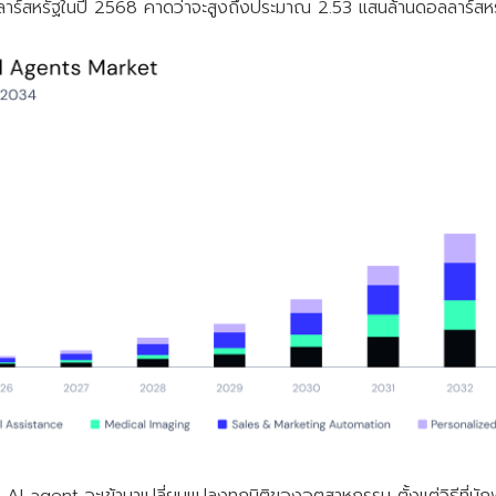
าร์สหรัฐในปี 2568 คาดว่าจะสูงถึงประมาณ 2.53 แสนล้านดอลลาร์สห