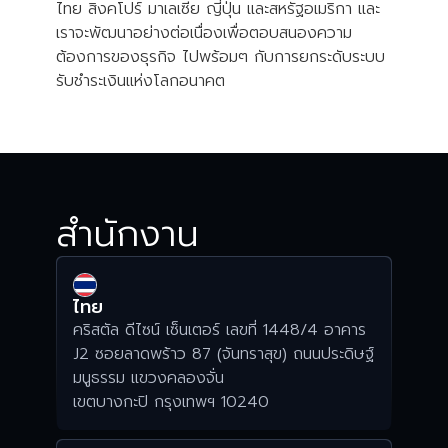
ไทย สิงคโปร์ มาเลเซีย ญี่ปุ่น และสหรัฐอเมริกา และ
เราจะพัฒนาอย่างต่อเนื่องเพื่อตอบสนองความ
ต้องการของธุรกิจ ไปพร้อมๆ กับการยกระดับระบบ
รับชำระเงินแห่งโลกอนาคต
สำนักงาน
ไทย
คริสตัล ดีไซน์ เซ็นเตอร์ เลขที่ 1448/4 อาคาร
J2 ซอยลาดพร้าว 87 (จันทราสุข) ถนนประดิษฐ์
มนูธรรม แขวงคลองจั่น
เขตบางกะปิ กรุงเทพฯ 10240