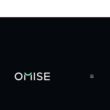
เปิดประตูสู่ธุรกิจ
ดิจิทัล
ให้กับทุกคน

รู้จักกับ OMISE
ที่ Omise เราเชื่อว่าประสบการณ์การชำระเงิน