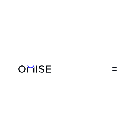
Blog

4 วิธีรับชำระเงินจาก Omise เพื่อธุรกิจที่
มั่นใจและพร้อมเติบโตในปี 2025

April 17, 2025