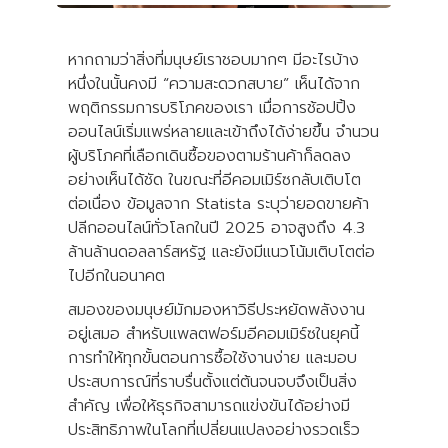
หากถามว่าสิ่งที่มนุษย์เราชอบมากๆ มีอะไรบ้าง
หนึ่งในนั้นคงมี “ความสะดวกสบาย” เห็นได้จาก
พฤติกรรมการบริโภคของเรา เมื่อการช้อปปิ้ง
ออนไลน์เริ่มแพร่หลายและเข้าถึงได้ง่ายขึ้น จำนวน
ผู้บริโภคที่เลือกเดินซื้อของตามร้านค้าก็ลดลง
อย่างเห็นได้ชัด ในขณะที่อีคอมเมิร์ซกลับเติบโต
ต่อเนื่อง ข้อมูลจาก Statista ระบุว่ายอดขายค้า
ปลีกออนไลน์ทั่วโลกในปี 2025 อาจสูงถึง 4.3
ล้านล้านดอลลาร์สหรัฐ และยังมีแนวโน้มเติบโตต่อ
ไปอีกในอนาคต
สมองของมนุษย์มักมองหาวิธีประหยัดพลังงาน
อยู่เสมอ สำหรับแพลตฟอร์มอีคอมเมิร์ซในยุคนี้
การทำให้ทุกขั้นตอนการซื้อใช้งานง่าย และมอบ
ประสบการณ์ที่ราบรื่นตั้งแต่ต้นจนจบจึงเป็นสิ่ง
สำคัญ เพื่อให้ธุรกิจสามารถแข่งขันได้อย่างมี
ประสิทธิภาพในโลกที่เปลี่ยนแปลงอย่างรวดเร็ว