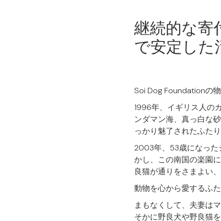
継続的な寄付が
で安定した
Soi Dog Found
1996年、イギリス人
ンダマン海、真っ白な砂
っかり魅了されたふたり
2003年、53歳にな
かし、この南国の楽園に
良猫が通りをさまよい、
動物を心から愛するふた
まもなくして、夫妻はマ
そかに野良犬や野良猫を