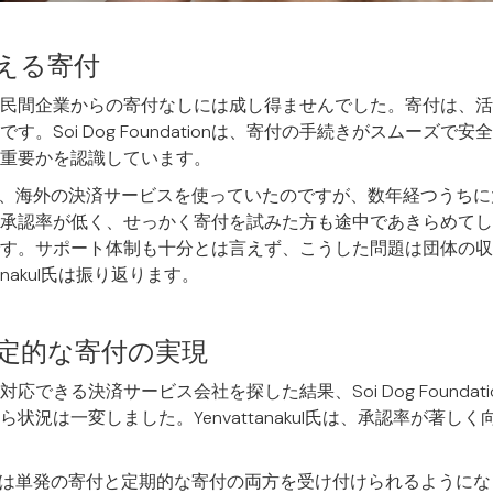
える寄付
民間企業からの寄付なしには成し得ませんでした。寄付は、活
す。Soi Dog Foundationは、寄付の手続きがスムーズで
重要かを認識しています。
前は、海外の決済サービスを使っていたのですが、数年経つうち
承認率が低く、せっかく寄付を試みた方も途中であきらめてし
す。サポート体制も十分とは言えず、こうした問題は団体の収
anakul氏は振り返ります。
安定的な寄付の実現
できる決済サービス会社を探した結果、Soi Dog Foundati
状況は一変しました。Yenvattanakul氏は、承認率が著し
財団は単発の寄付と定期的な寄付の両方を受け付けられるように