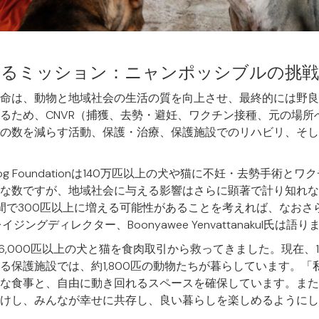
たるミッション：ニャンポッシブルの挑戦
dationの使命は、動物と地域社会の生活の質を向上させ、最終的には
るため、CNVR（捕獲、去勢・避妊、ワクチン接種、元の場所
の数を減らす活動、保護・治療、保護施設でのリハビリ、そし
Dog Foundationは140万匹以上の犬や猫に不妊・去勢手術
な数ですが、地域社会に与える影響はさらに顕著で計り知れな
で300匹以上に増える可能性があることを考えれば、なおさらです
レイジングディレクター、Boonyawee Yenvattanakul氏は語り
16,000匹以上の犬と猫を食肉取引から救ってきました。現在、1
る保護施設では、約1,800匹の動物たちが暮らしています。「
な食事と、自由に動き回れるスペースを確保しています。また
けし、みんなが幸せに共存し、良い暮らしを楽しめるようにし