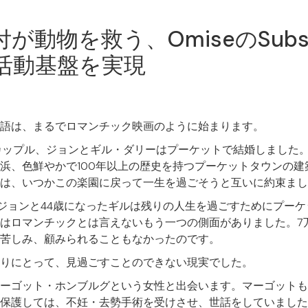
動物を救う、OmiseのSubscrip
活動基盤を実現
ationの物語は、まるでロマンチック映画のように始まります。
のカップル、ジョンとギル・ダリーはプーケットで結婚しました
浜、色鮮やかで100年以上の歴史を持つプーケットタウンの建
は、いつかこの楽園に戻って一生を過ごそうと互いに約束まし
ったジョンと44歳になったギルは残りの人生を過ごすためにプー
はロマンチックとは言えないもう一つの側面がありました。7
苦しみ、顧みられることもなかったのです。
りにとって、見過ごすことのできない現実でした。
ーゴット・ホンブルグという女性と出会います。マーゴットも
保護しては、不妊・去勢手術を受けさせ、世話をしていました