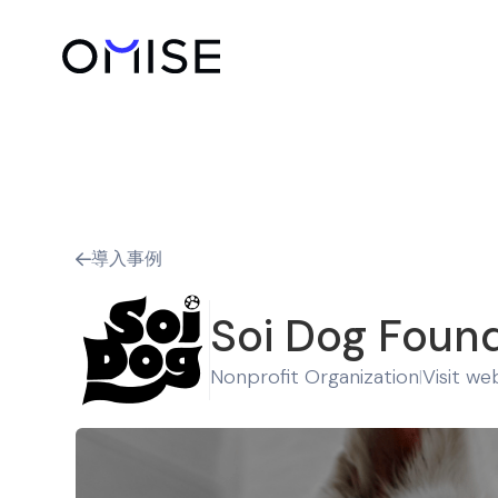
導入事例

Soi Dog Foun
Nonprofit Organization
Visit we
|