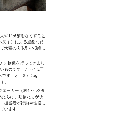
野良犬や野良猫をなくすこと
へ戻す）による過酷な路
て犬猫の肉取引の根絶に
とワクチン接種を行ってきまし
いものです。たった2匹
」と、Soi Dog
ます。
2エーカー（約4.8ヘクタ
私たちは、動物たちが快
、担当者が行動や性格に
ています」