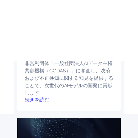
Omise、一般社団法人AIデータ主権共創
機構（CODAS）に参画。アジアの決済
業界におけるPrivacy-First AIの活用を
推進
August 3, 2026
Omiseは、規制産業向けの「Privacy-
First AI」基盤の開発に取り組む日本発の
非営利団体「一般社団法人AIデータ主権
共創機構（CODAS）」に参画し、決済
および不正検知に関する知見を提供する
ことで、次世代のAIモデルの開発に貢献
します。
続きを読む