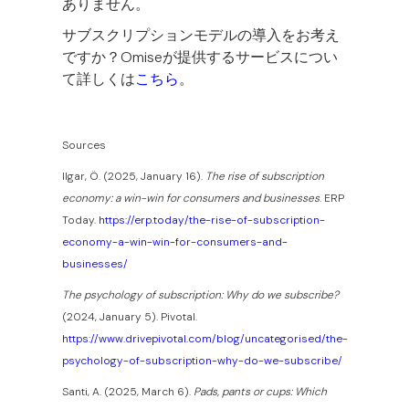
ありません。
サブスクリプションモデルの導入をお考え
ですか？Omiseが提供するサービスについ
て詳しくは
こちら
。
Sources
Ilgar, Ö. (2025, January 16).
The rise of subscription
economy: a win-win for consumers and businesses
. ERP
Today.
https://erp.today/the-rise-of-subscription-
economy-a-win-win-for-consumers-and-
businesses/
The psychology of subscription: Why do we subscribe?
(2024, January 5). Pivotal.
https://www.drivepivotal.com/blog/uncategorised/the-
psychology-of-subscription-why-do-we-subscribe/
Santi, A. (2025, March 6).
Pads, pants or cups: Which