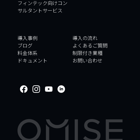
フィンテック向けコン
サルタントサービス
導入事例
導入の流れ
ブログ
よくあるご質問
料金体系
制限付き業種
ドキュメント
お問い合わせ
WELCOME TO
OMISE SUPPORT.
HOW CAN WE HELP
Ways to get started
はじめに／オンボーディング
取引
アカウントとセキュリティ
その他