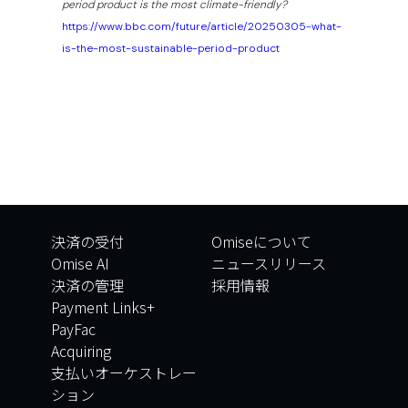
period product is the most climate-friendly?
https://www.bbc.com/future/article/20250305-what-
is-the-most-sustainable-period-product
決済の受付
Omiseについて
Omise AI
ニュースリリース
決済の管理
採用情報
Payment Links+
PayFac
Acquiring
支払いオーケストレー
ション