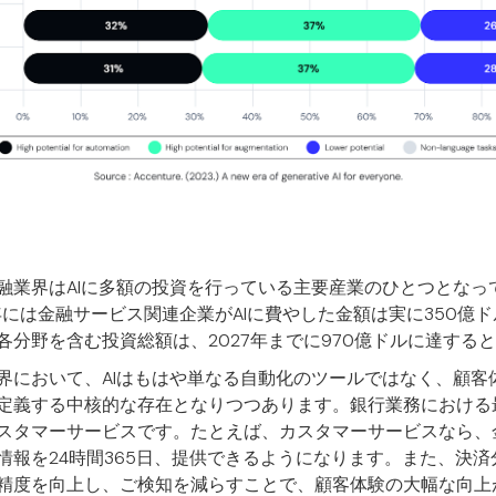
融業界はAIに多額の投資を行っている主要産業のひとつとなっ
年には金融サービス関連企業がAIに費やした金額は実に350億
各分野を含む投資総額は、2027年までに970億ドルに達する
界において、AIはもはや単なる自動化のツールではなく、顧客
定義する中核的な存在となりつつあります。銀行業務における最
スタマーサービスです。たとえば、カスタマーサービスなら、
情報を24時間365日、提供できるようになります。また、決済
精度を向上し、ご検知を減らすことで、顧客体験の大幅な向上