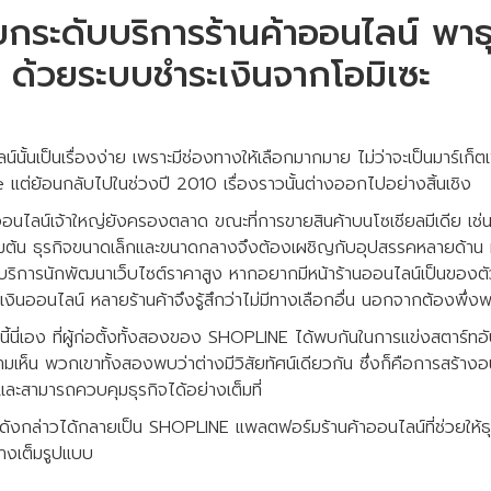
ระดับบริการร้านค้าออนไลน์ พาธุ
ด้วยระบบชำระเงินจากโอมิเซะ
น์นั้นเป็นเรื่องง่าย เพราะมีช่องทางให้เลือกมากมาย ไม่ว่าจะเป็นมาร์เก็
ย้อนกลับไปในช่วงปี 2010 เรื่องราวนั้นต่างออกไปอย่างสิ้นเชิง
้าออนไลน์เจ้าใหญ่ยังครองตลาด ขณะที่การขายสินค้าบนโซเชียลมีเดีย เ
ิ่มต้น ธุรกิจขนาดเล็กและขนาดกลางจึงต้องเผชิญกับอุปสรรคหลายด้าน ท
บริการนักพัฒนาเว็บไซต์ราคาสูง หากอยากมีหน้าร้านออนไลน์เป็นของตัว
เงินออนไลน์ หลายร้านค้าจึงรู้สึกว่าไม่มีทางเลือกอื่น นอกจากต้องพ
้นี่เอง ที่ผู้ก่อตั้งทั้งสองของ SHOPLINE ได้พบกันในการแข่งสตาร์ทอ
เห็น พวกเขาทั้งสองพบว่าต่างมีวิสัยทัศน์เดียวกัน ซึ่งก็คือการสร้างอน
ะสามารถควบคุมธุรกิจได้อย่างเต็มที่
น์ดังกล่าวได้กลายเป็น SHOPLINE แพลตฟอร์มร้านค้าออนไลน์ที่ช่วยให้ธุ
างเต็มรูปแบบ