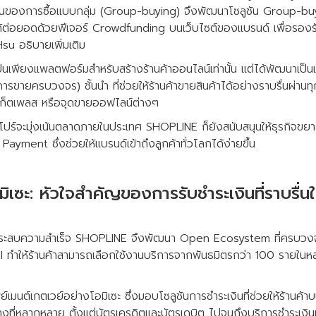
ิ่มขึ้นของการซื้อแบบกลุ่ม (Group-buying) จึงพัฒนาโซลูชัน Grou
ราได้ต่อยอดด้วยฟีเจอร์ Crowdfunding บนเว็บไซต์ของแบรนด์ เพื่อร
u อธิบายเพิ่มเติม
ป็นเพียงแพลตฟอร์มสำหรับสร้างร้านค้าออนไลน์เท่านั้น แต่ได้พัฒนาเป
ยครบวงจร) ชั้นนำ ที่ช่วยให้ร้านค้าขายสินค้าได้อย่างราบรื่นผ่านทุก
์เก็ตเพลส หรือจุดขายออฟไลน์ต่างๆ
งคโปร์จะมุ่งเน้นตลาดภายในประเทศ SHOPLINE ก็ยังสนับสนุนให้ธุรกิจขย
ayment ซึ่งช่วยให้แบรนด์เข้าถึงลูกค้าทั่วโลกได้ง่ายขึ้น
มิเซะ: หัวใจสำคัญของการรับชำระเงินที่ราบรื่น
นาดประสบความสำเร็จ SHOPLINE จึงพัฒนา Open Ecosystem ที่ครบวงจ
PI ทำให้ร้านค้าสามารถเลือกใช้งานบริการจากพันธมิตรกว่า 100 รายใน
์เมนต์เกตเวย์อย่างโอมิเซะ ซึ่งมอบโซลูชันการชำระเงินที่ช่วยให้ร้านค
างที่หลากหลาย ตั้งแต่บัตรเครดิตและบัตรเดบิต ไปจนถึงบริการชำระเงิ