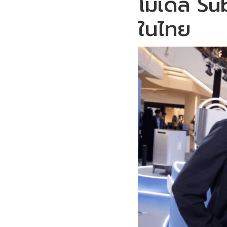
โมเดล Sub
ในไทย