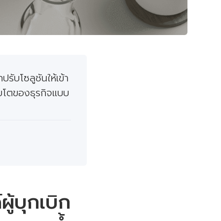
รับโซลูชันให้เข้า
บโตของธุรกิจแบบ
ู้บุกเบิก