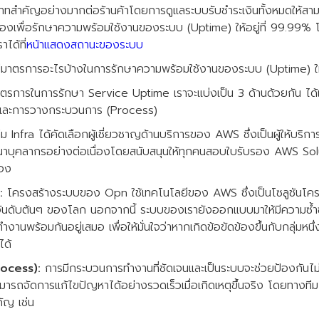
บทบาทสำคัญอย่างมากต่อร้านค้าโดยการดูแลระบบรับชำระเงินทั้งหมดให้สา
ื่องเพื่อรักษาความพร้อมใช้งานของระบบ (Uptime) ให้อยู่ที่ 99.99%
ได้ที่
หน้าแสดงสถานะของระบบ
มาตรการอะไรบ้างในการรักษาความพร้อมใช้งานของระบบ (Uptime) ให้
ตรการในการรักษา Service Uptime เราจะแบ่งเป็น 3 ด้านด้วยกัน ได้
และการวางกระบวนการ (Process)
ม Infra ได้คัดเลือกผู้เชี่ยวชาญด้านบริการของ AWS ซึ่งเป็นผู้ให้บร
าบุคลากรอย่างต่อเนื่องโดยสนับสนุนให้ทุกคนสอบใบรับรอง AWS Sol
้อง
:
โครงสร้างระบบของ Opn ใช้เทคโนโลยีของ AWS ซึ่งเป็นโซลูชันโครง
นอันดับต้นๆ ของโลก นอกจากนี้ ระบบของเรายังออกแบบมาให้มีความซ
่ทำงานพร้อมกันอยู่เสมอ เพื่อให้มั่นใจว่าหากเกิดข้อขัดข้องขึ้นกับกลุ่มหนึ
ได้
ocess):
การมีกระบวนการทำงานที่ชัดเจนและเป็นระบบจะช่วยป้องกันไม่ให
สามารถจัดการแก้ไขปัญหาได้อย่างรวดเร็วเมื่อเกิดเหตุขึ้นจริง โดยทาง
คัญ เช่น