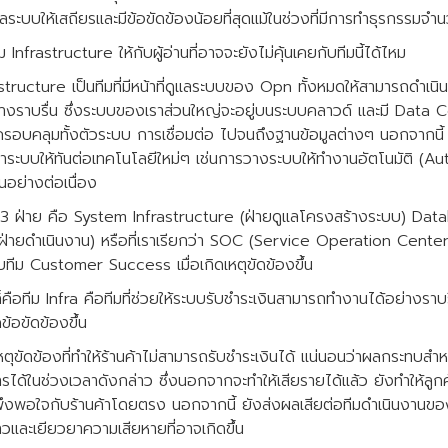
ะบบให้เสถียรและมีข้อขัดข้องน้อยที่สุดแม้ในช่วงที่มีการทำธุรกรรมจ
Infrastructure ให้กับผู้อ่านที่อาจจะยังไม่คุ้นเคยกับทีมนี้ได้ไหม
structure เป็นทีมที่มีหน้าที่ดูแลระบบของ Opn ทั้งหมดให้สามารถดำเน
่างราบรื่น ซึ่งระบบของเราส่วนใหญ่จะอยู่บนระบบคลาวด์ และมี Data Cen
นี้ครอบคลุมทั้งตัวระบบ การเชื่อมต่อ ไปจนถึงฐานข้อมูลต่างๆ นอกจากนี้ 
บบให้ทันต่อเทคโนโลยีใหม่ๆ เช่นการ​วางระบบให้ทำงานอัตโนมัติ (A
นอย่างต่อเนื่อง
 3 ฝ่าย คือ System Infrastructure (ฝ่ายดูแลโครงสร้างระบบ) Dat
่ายดำเนินงาน) หรือที่เราเรียกว่า SOC (Service Operation Center) ซึ
ทีม Customer Success เมื่อเกิดเหตุขัดข้องขึ้น
คือทีม Infra คือทีมที่ช่วยให้ระบบรับชำระเงินสามารถทำงานได้อย่างราบร
ข้อขัดข้องขึ้น
ตุขัดข้องที่ทำให้ร้านค้าไม่สามารถรับชำระเงินได้ แน่นอนว่าผลกระทบสำหรั
ารได้ในช่วงเวลาดังกล่าว ซึ่งนอกจากจะทำให้เสียรายได้แล้ว ยังทำให้ลูกค
ึงพอใจกับร้านค้าโดยตรง นอกจากนี้ ยังส่งผลเสียต่อทีมดำเนินงานของร้
วและเยียวยาความเสียหายที่อาจเกิดขึ้น