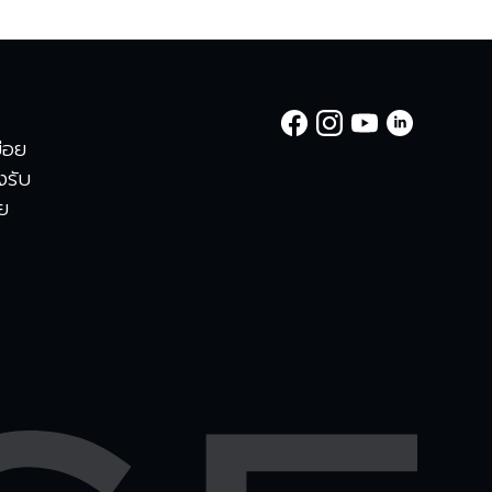
่อย
องรับ
าย