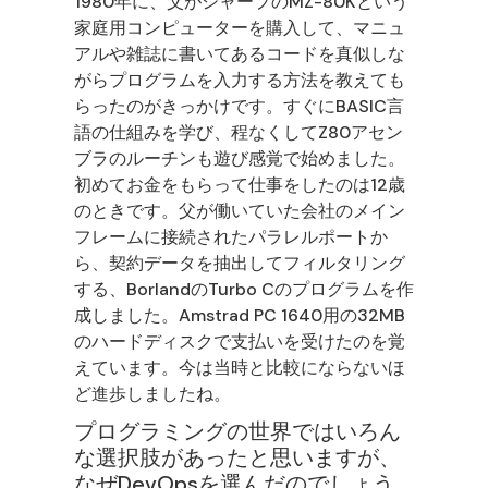
1980年に、父がシャープのMZ-80Kという
家庭用コンピューターを購入して、マニュ
アルや雑誌に書いてあるコードを真似しな
がらプログラムを入力する方法を教えても
らったのがきっかけです。すぐにBASIC言
語の仕組みを学び、程なくしてZ80アセン
ブラのルーチンも遊び感覚で始めました。
初めてお金をもらって仕事をしたのは12歳
のときです。父が働いていた会社のメイン
フレームに接続されたパラレルポートか
ら、契約データを抽出してフィルタリング
する、BorlandのTurbo Cのプログラムを作
成しました。Amstrad PC 1640用の32MB
のハードディスクで支払いを受けたのを覚
えています。今は当時と比較にならないほ
ど進歩しましたね。
プログラミングの世界ではいろん
な選択肢があったと思いますが、
なぜDevOpsを選んだのでしょう